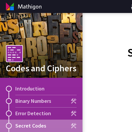
Codes and Ciphers
Introduction
Binary Numbers
Error Detection
Secret Codes