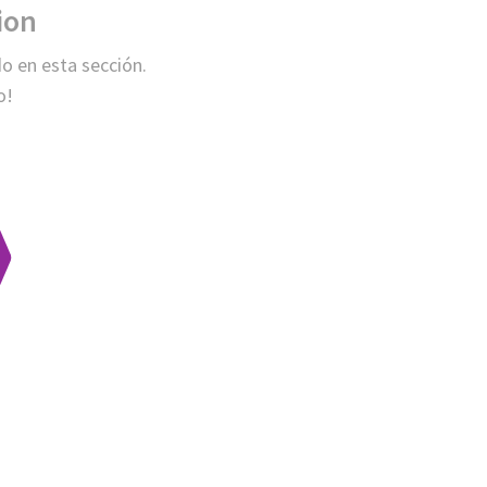
ion
o en esta sección.
o!