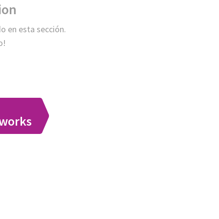
ion
o en esta sección.
o!
tworks