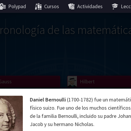
Polypad
Cursos
Actividades
Lecc
ronología de las matemátic
Gauss
Lobachevsky
Lovelace
Hilbert
Ramanujan
We
Boole
Einstein
von
Daniel Bernoulli
(1700-1782) fue un matemáti
físico suizo. Fue uno de los muchos científic
Hamilton
Cayley
Kol
de la familia Bernoulli, incluido su padre Johan
Jacob y su hermano Nicholas.
ier
Carroll
Cartw