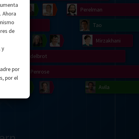
 aumenta
Chern
Wilkins
Langlands
Yau
Perelman
e. Ahora
anismo
Turing
Tao
ores de
on
Gardner
Serre
Uhlenbeck
Bourgain
Mirzakhani
 y
Mandelbrot
padre por
Blackwell
Penrose
, por el
del
Robinson
Easley
Matiyasevich
Avila
ern