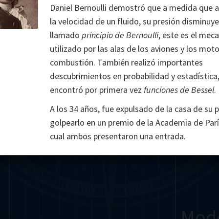
Daniel Bernoulli demostró que a medida que
Somerville
Abel
Dedekind
Kovalevskaya
Cox
la velocidad de un fluido, su presión disminuy
llamado
principio de Bernoulli
, este es el mec
Cauchy
Jacobi
Riemann
Russell
Escher
utilizado por las alas de los aviones y los mot
combustión. También realizó importantes
i
Germain
Bolyai
Nightingale
Lie
Peano
Hardy
Shann
descubrimientos en probabilidad y estadística,
g
De Morgan
Cantor
encontró por primera vez
funciones de Bessel
.
A los 34 años, fue expulsado de la casa de su 
Möbius
Galois
Poincaré
golpearlo en un premio de la Academia de París
cual ambos presentaron una entrada.
Babbage
Sylvester
Noether
Gö
Mod