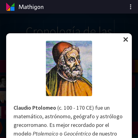
Cronología de las
matemáticas
il
Nash
Grothendieck
Cohen
Conway
Thurston
Shamir
Wiles
Daubechies
Zhang
Viazovska
 Neumann
Johnson
mogorov
Lorenz
Claudio Ptolomeo
(c. 100 - 170 CE) fue un
right
Erdős
matemático, astrónomo, geógrafo y astrólogo
grecorromano. Es mejor recordado por el
Chern
Wilkins
Langlands
Yau
Perelman
modelo
Ptolemaico
o
Geocéntrico
de nuestro