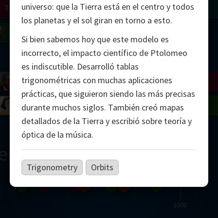
universo: que la Tierra está en el centro y todos
Turing
Tao
los planetas y el sol giran en torno a esto.
on
Gardner
Serre
Uhlenbeck
Bourgain
Mirzakhani
Si bien sabemos hoy que este modelo es
incorrecto, el impacto científico de Ptolomeo
Mandelbrot
es indiscutible. Desarrolló tablas
trigonométricas con muchas aplicaciones
Blackwell
Penrose
prácticas, que siguieron siendo las más precisas
del
Robinson
Easley
Matiyasevich
Avila
durante muchos siglos. También creó mapas
detallados de la Tierra y escribió sobre teoría y
óptica de la música.
ern
Trigonometry
Orbits
2000