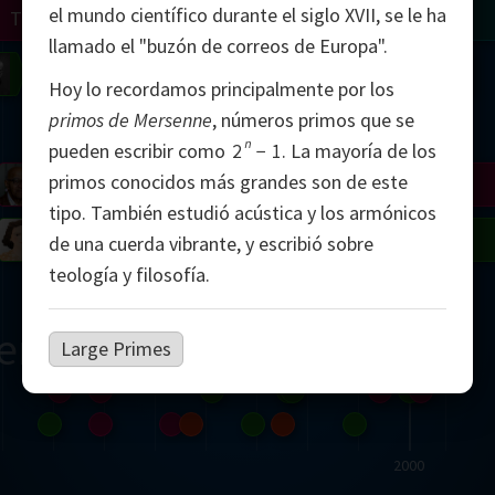
el mundo científico durante el siglo XVII, se le ha
Turing
Tao
llamado el "buzón de correos de Europa".
on
Gardner
Serre
Uhlenbeck
Bourgain
Mirzakhani
Hoy lo recordamos principalmente por los
primos de Mersenne
, números primos que se
Mandelbrot
n
pueden escribir como
2
−
1
.
La mayoría de los
primos conocidos más grandes son de este
Blackwell
Penrose
tipo. También estudió acústica y los armónicos
del
Robinson
Easley
Matiyasevich
Avila
de una cuerda vibrante, y escribió sobre
teología y filosofía.
ern
Large Primes
2000