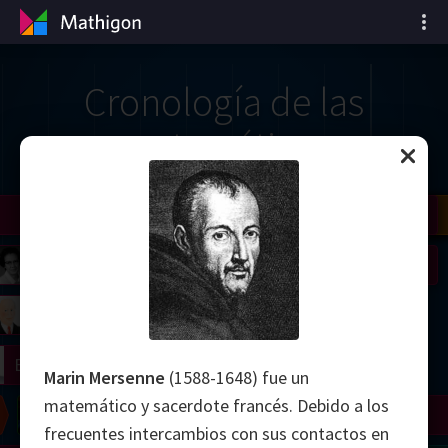
Cronología de las
matemáticas
il
Nash
Grothendieck
Cohen
Conway
Thurston
Shamir
Wiles
Daubechies
Zhang
Viazovska
 Neumann
Johnson
mogorov
Lorenz
right
Erdős
Marin Mersenne
(1588-1648) fue un
matemático y sacerdote francés. Debido a los
Chern
Wilkins
Langlands
Yau
Perelman
frecuentes intercambios con sus contactos en