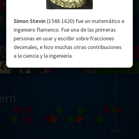
Turing
Tao
on
Gardner
Serre
Uhlenbeck
Bourgain
Mirzakhani
Simon Stevin
(1548-1620) fue un matemático e
ingeniero flamenco. Fue una de las primeras
Mandelbrot
personas en usar y escribir sobre fracciones
decimales, e hizo muchas otras contribuciones
Blackwell
Penrose
a la ciencia y la ingeniería.
del
Robinson
Easley
Matiyasevich
Avila
ern
2000